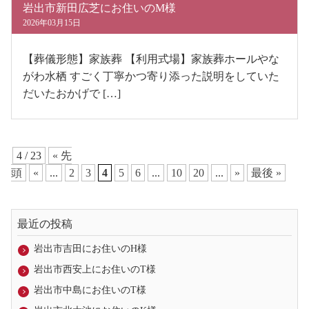
岩出市新田広芝にお住いのM様
2026年03月15日
【葬儀形態】家族葬 【利用式場】家族葬ホールやな
がわ水栖 すごく丁寧かつ寄り添った説明をしていた
だいたおかげで […]
4 / 23
« 先
頭
«
...
2
3
4
5
6
...
10
20
...
»
最後 »
最近の投稿
岩出市吉田にお住いのH様
岩出市西安上にお住いのT様
岩出市中島にお住いのT様