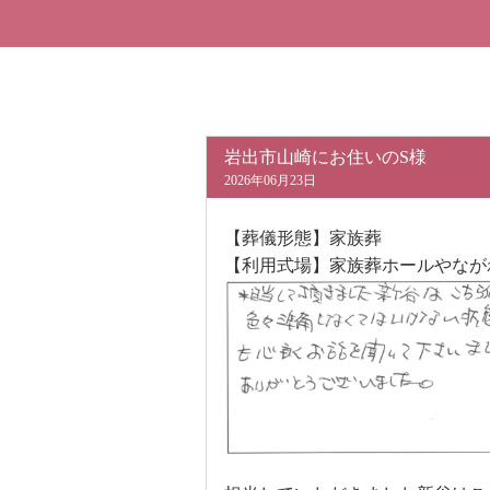
岩出市山崎にお住いのS様
2026年06月23日
【葬儀形態】家族葬
【利用式場】家族葬ホールやなが