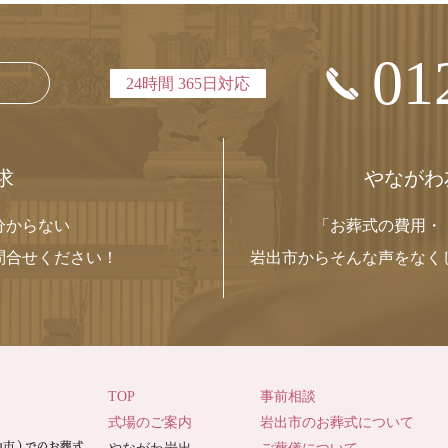
01
24時間 365日対応
求
やながわ
分からない
「お葬式の費用・
問合せください！
岩出市からそんな声をなく
TOP
事前相談
式場のご案内
岩出市のお葬式について