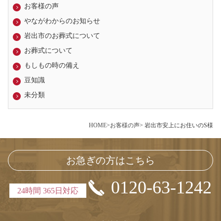
お客様の声
やながわからのお知らせ
岩出市のお葬式について
お葬式について
もしもの時の備え
豆知識
未分類
HOME
>
お客様の声
> 岩出市安上にお住いのS様
お急ぎの方はこちら
0120-63-1242
24時間 365日対応